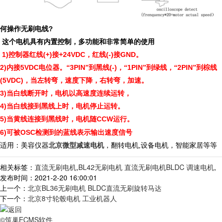
?
何操作无刷电线
这个电机具有内置控制，多功能和非常简单的使用
1)
(+)
+24VDC
(-)
GND
控制器红线
接
，红线
接
。
2)
5VDC
3PIN
(-)
1PIN
2PIN
内接
电位器。“
”到黑线
，“
”到绿线，“
”到棕线
(5VDC)
，当左转弯，速度下降，右转弯，加速。
3)
当白线断开时，电机以高速度连续运转，
4)
当白线接到黑线上时，电机停止运转。
5)
CCW
当黄线连接到黑线时，电机随
运行。
6)
OSC
可被
检测到的蓝线表示输出速度信号
适用：美容仪器
北京微型减速电机
，翻转电机,设备电机，智能家居等等
相关标签：
直流无刷电机
,
BL42无刷电机 直流无刷电机BLDC 调速电机
,
发布时间：2021-2-20 16:00:01
上一个：
北京BL36无刷电机 BLDC直流无刷旋转马达
下一个：
北京8寸轮毂电机 工业机器人
©筑巢ECMS软件